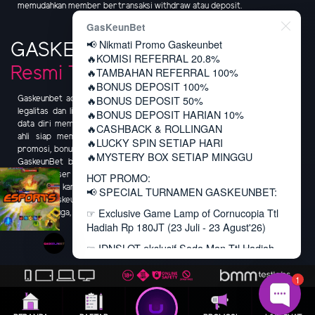
memudahkan member bertransaksi withdraw atau deposit.
GasKeunBet
📢 Nikmati Promo Gaskeunbet
GASKEUNBET
Betting Online
🔥KOMISI REFERRAL 20.8%
Resmi Terpercaya
🔥TAMBAHAN REFERRAL 100%
🔥BONUS DEPOSIT 100%
🔥BONUS DEPOSIT 50%
Gaskeunbet adalah
situs betting online resmi terpercaya
yang memiliki
legalitas dan lisensi dari BMM Testlabs sehingga menjamin kerahasiaan
🔥BONUS DEPOSIT HARIAN 10%
data diri member. Dilengkapi dengan pusat bantuan 24 jam oleh tenaga
🔥CASHBACK & ROLLINGAN
ahli siap membantu member kapan saja. Jangan lewatkan berbagai
🔥LUCKY SPIN SETIAP HARI
promosi, bonus dan event berhadiah untuk menguntungkan member yang
🔥MYSTERY BOX SETIAP MINGGU
GaskeunBet bagikan setiap harinya. Nikmati seluruh fasilitas ini hanya
dengan 1 user ID. Proses pendaftaran yang mudah dan cepat juga menjadi
HOT PROMO:
keunggulan kami. Kepuasan dan Kenyamanan member menjadi prioritas
📢 SPECIAL TURNAMEN GASKEUNBET:
utama GaskeunBet. Tunggu apa lagi, Gabung bersama GaskeunBet
☞ Exclusive Game Lamp of Cornucopia Ttl
sekarang juga, raih keuntungan berlimpah disini.
Hadiah Rp 180JT (23 Juli - 23 Agust'26)
☞ IDNSLOT ekslusif Soda Man Ttl Hadiah
Rp 180JT ( 09 Juli - 09 Agust'26)
1
☞ Turnamen Spesial Agustus 2026 ttl
hadiah 222JT (1 agustus - 8 Agustus'26)
Copyright © - GASKUENBET. Seluruh hak cipta dilindungi